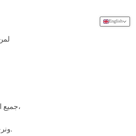
English
لمن
جميع الطلبات الأونلاين سيتم توصيلها غداً (الخميس) بإذن الله،
ونرجو التكرم بالرد على المندوب لضمان استلام الطلب.